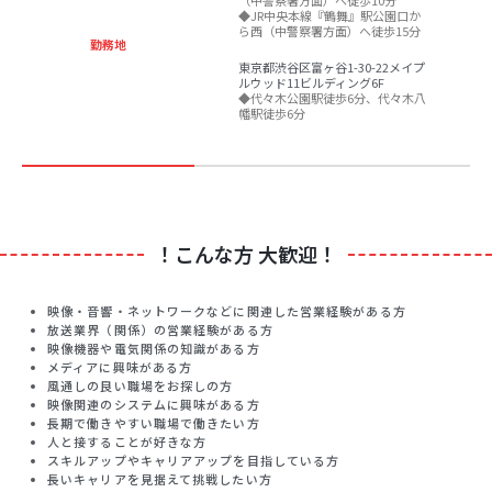
◆JR中央本線『鶴舞』駅公園口か
ら西（中警察署方面）へ徒歩15分
勤務地
東京都渋谷区富ヶ谷1-30-22メイプ
ルウッド11ビルディング6F
◆代々木公園駅徒歩6分、代々木八
幡駅徒歩6分
！こんな方 大歓迎！
映像・音響・ネットワークなどに関連した営業経験がある方
放送業界（関係）の営業経験がある方
映像機器や電気関係の知識がある方
メディアに興味がある方
風通しの良い職場をお探しの方
映像関連のシステムに興味がある方
長期で働きやすい職場で働きたい方
人と接することが好きな方
スキルアップやキャリアアップを目指している方
長いキャリアを見据えて挑戦したい方