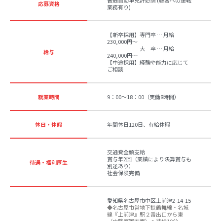
応募資格
業務有り)
【新卒採用】専門卒 … 月給
230,000円～
大 卒 … 月給
給与
240,000円～
【中途採用】経験や能力に応じて
ご相談
就業時間
9：00～18：00（実働8時間）
休日・休暇
年間休日120日、有給休暇
交通費全額支給
賞与年2回（業績により決算賞与も
待遇・福利厚生
別途あり）
社会保険完備
愛知県名古屋市中区上前津2-14-15
◆名古屋市営地下鉄鶴舞線・名城
線『上前津』駅２番出口から東
（中警察署方面）へ徒歩10分