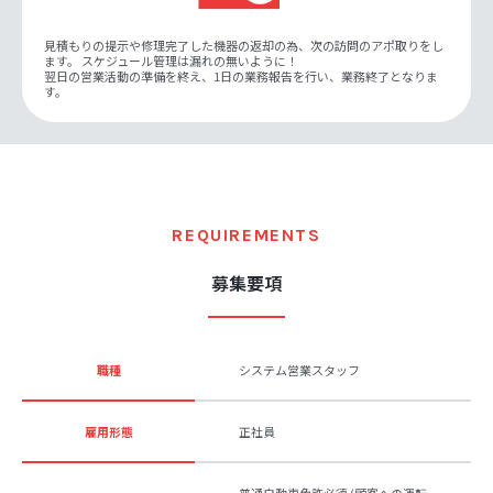
見積もりの提示や修理完了した機器の返却の為、次の訪問のアポ取りをし
ます。 スケジュール管理は漏れの無いように！
翌日の営業活動の準備を終え、1日の業務報告を行い、業務終了となりま
す。
REQUIREMENTS
募集要項
職種
システム営業スタッフ
雇用形態
正社員
普通自動車免許必須 (顧客への運転